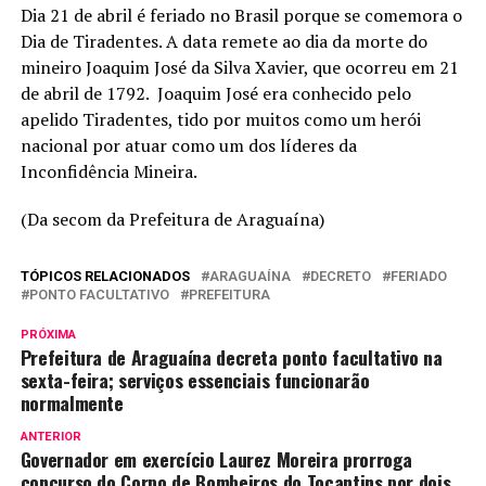
Dia 21 de abril é feriado no Brasil porque se comemora o
Dia de Tiradentes. A data remete ao dia da morte do
mineiro Joaquim José da Silva Xavier, que ocorreu em 21
de abril de 1792. Joaquim José era conhecido pelo
apelido Tiradentes, tido por muitos como um herói
nacional por atuar como um dos líderes da
Inconfidência Mineira.
(Da secom da Prefeitura de Araguaína)
TÓPICOS RELACIONADOS
ARAGUAÍNA
DECRETO
FERIADO
PONTO FACULTATIVO
PREFEITURA
PRÓXIMA
Prefeitura de Araguaína decreta ponto facultativo na
sexta-feira; serviços essenciais funcionarão
normalmente
ANTERIOR
Governador em exercício Laurez Moreira prorroga
concurso do Corpo de Bombeiros do Tocantins por dois