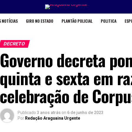
 NOTÍCIAS
GIRO NO ESTADO
PLANTÃO POLICIAL
POLITICA
ESP
DECRETO
Governo decreta pon
quinta e sexta em ra
celebração de Corpu
Publicado
3 anos atrás
on
6 de junho de 2023
Por
Redação Araguaina Urgente