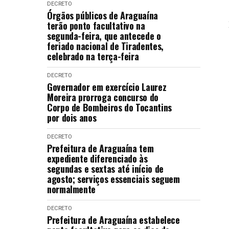
DECRETO
Órgãos públicos de Araguaína
terão ponto facultativo na
segunda-feira, que antecede o
feriado nacional de Tiradentes,
celebrado na terça-feira
DECRETO
Governador em exercício Laurez
Moreira prorroga concurso do
Corpo de Bombeiros do Tocantins
por dois anos
DECRETO
Prefeitura de Araguaína tem
expediente diferenciado às
segundas e sextas até início de
agosto; serviços essenciais seguem
normalmente
DECRETO
Prefeitura de Araguaína estabelece