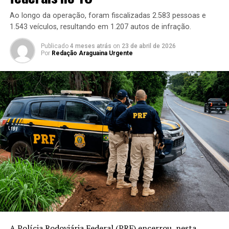
Ao longo da operação, foram fiscalizadas 2.583 pessoas e
1.543 veículos, resultando em 1.207 autos de infração.
Publicado
4 meses atrás
on
23 de abril de 2026
Por
Redação Araguaina Urgente
A Polícia Rodoviária Federal (PRF) encerrou, nesta