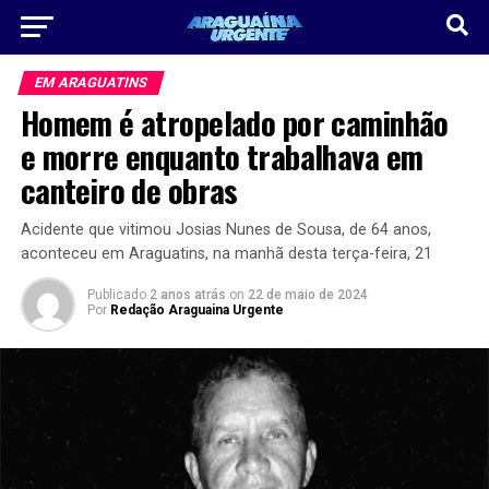
EM ARAGUATINS
Homem é atropelado por caminhão
e morre enquanto trabalhava em
canteiro de obras
Acidente que vitimou Josias Nunes de Sousa, de 64 anos,
aconteceu em Araguatins, na manhã desta terça-feira, 21
Publicado
2 anos atrás
on
22 de maio de 2024
Por
Redação Araguaina Urgente