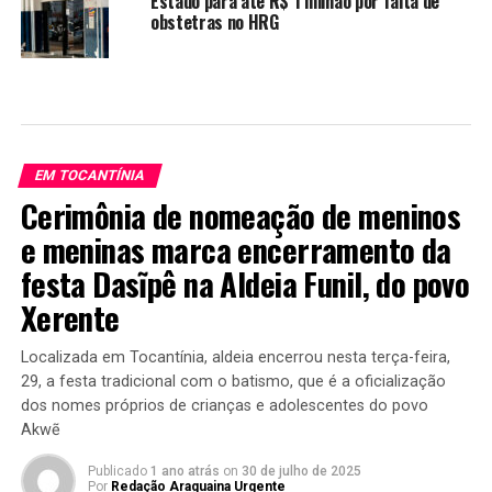
Estado para até R$ 1 milhão por falta de
obstetras no HRG
EM TOCANTÍNIA
Cerimônia de nomeação de meninos
e meninas marca encerramento da
festa Dasĩpê na Aldeia Funil, do povo
Xerente
Localizada em Tocantínia, aldeia encerrou nesta terça-feira,
29, a festa tradicional com o batismo, que é a oficialização
dos nomes próprios de crianças e adolescentes do povo
Akwẽ
Publicado
1 ano atrás
on
30 de julho de 2025
Por
Redação Araguaina Urgente