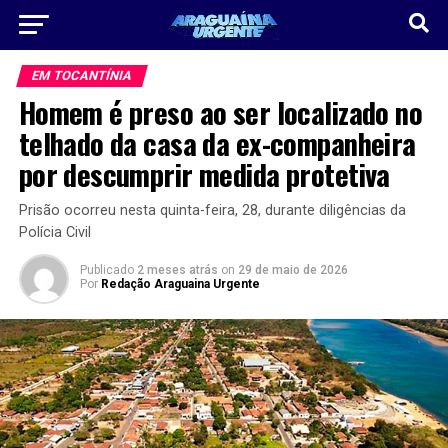
EM TOCANTÍNIA
Homem é preso ao ser localizado no
telhado da casa da ex-companheira
por descumprir medida protetiva
Prisão ocorreu nesta quinta-feira, 28, durante diligências da
Polícia Civil
Publicado
2 meses atrás
on
29 de maio de 2026
Por
Redação Araguaina Urgente