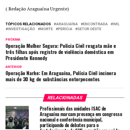
( Redação Araguaína Urgente)
TÓPICOS RELACIONADOS
ARAGUAÍNA
ENCONTRADA
IML
INVESTIGAÇÃO
MORTE
PERÍCIA
SETOR OESTE
PRÓXIMA
Operação Mulher Segura: Polícia Civil resgata mãe e
três filhas após registro de violência doméstica em
Presidente Kennedy
ANTERIOR
Operação Narke: Em Araguaína, Polícia Civil incinera
mais de 30 kg de substâncias entorpecentes
RELACIONADAS
Profissionais das unidades ISAC de
Araguaína marcam presença em congresso
nacional e conferência municipal,
participando de debates para o