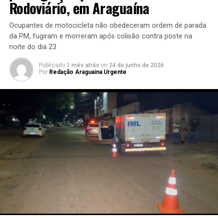
Rodoviário, em Araguaína
Ocupantes de motocicleta não obedeceram ordem de parada
da PM, fugiram e morreram após colisão contra poste na
noite do dia 23
Publicado
1 mês atrás
on
24 de junho de 2026
Por
Redação Araguaina Urgente