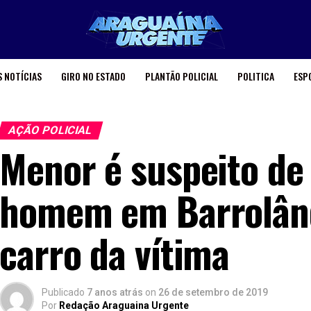
 NOTÍCIAS
GIRO NO ESTADO
PLANTÃO POLICIAL
POLITICA
ESP
AÇÃO POLICIAL
Menor é suspeito de
homem em Barrolând
carro da vítima
Publicado
7 anos atrás
on
26 de setembro de 2019
Por
Redação Araguaina Urgente