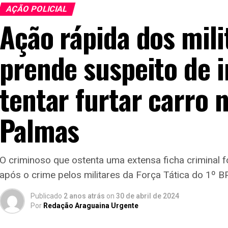
AÇÃO POLICIAL
Ação rápida dos mil
prende suspeito de i
tentar furtar carro 
Palmas
O criminoso que ostenta uma extensa ficha criminal 
após o crime pelos militares da Força Tática do 1º 
Publicado
2 anos atrás
on
30 de abril de 2024
Por
Redação Araguaina Urgente