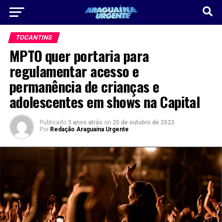
TOCANTINS
MPTO quer portaria para
regulamentar acesso e
permanência de crianças e
adolescentes em shows na Capital
Publicado
3 anos atrás
on
25 de outubro de 2023
Por
Redação Araguaina Urgente