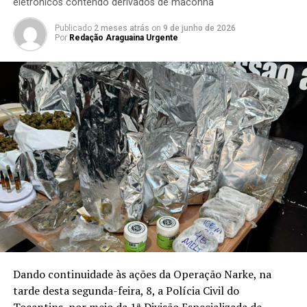
eletrônicos contendo derivados de maconha
Publicado
2 meses atrás
on
9 de junho de 2026
Por
Redação Araguaina Urgente
Dando continuidade às ações da Operação Narke, na
tarde desta segunda-feira, 8, a Polícia Civil do