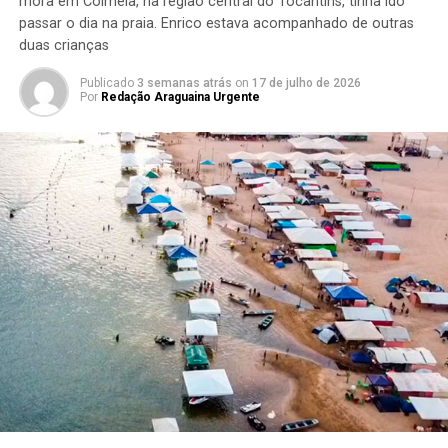
mora em Colméia, na região central do Tocantins, tinha ido
passar o dia na praia. Enrico estava acompanhado de outras
duas crianças
Publicado
3 semanas atrás
on
17 de julho de 2026
Por
Redação Araguaina Urgente