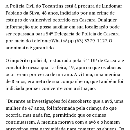
A Polícia Civil do Tocantins está à procura de Lindomar
Fabiano da Silva, 48 anos, indiciado por um crime de
estupro de vulnerável ocorrido em Caseara. Qualquer
informação que possa auxiliar em sua localização pode
ser repassada para 54ª Delegacia de Polícia de Caseara
por meio do telefone/WhatsApp (63) 3379-1127. O
anonimato é garantido.
O inquérito policial, instaurado pela 54ª DP de Caseara e
concluído nessa quarta-feira, 19, apurou que os abusos
ocorreram por cerca de um ano. A vítima, uma menina
de 8 anos, era neta de sua companheira, que também foi
indiciada por ser conivente com a situação.
“Durante as investigações foi descoberto que a avó, uma
mulher de 47 anos, foi informada pela criança do que
ocorria, mas nada fez, permitindo que os crimes
continuassem. A menina morava com a avó e o homem
aproveitou essa proximidade para cometer os abusos. Os