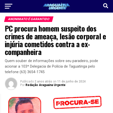
ANONIMATO É GARANTIDO
PC procura homem suspeito dos
crimes de ameaça, lesão corporal e
injúria cometidos contra a ex-
companheira
Quem souber de informações sobre seu paradeiro, pode
acionar a 103ª Delegacia de Polícia de Taguatinga pelo
telefone (63) 3654-1745
Publicado
2 anos atrás
on
11 de junho de 2024
Por
Redação Araguaina Urgente