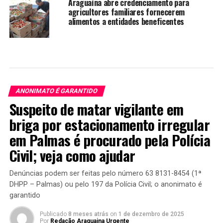
Araguaína abre credenciamento para
agricultores familiares fornecerem
alimentos a entidades beneficentes
ANONIMATO É GARANTIDO
Suspeito de matar vigilante em
briga por estacionamento irregular
em Palmas é procurado pela Polícia
Civil; veja como ajudar
Denúncias podem ser feitas pelo número 63 8131-8454 (1ª
DHPP – Palmas) ou pelo 197 da Polícia Civil; o anonimato é
garantido
Publicado
8 meses atrás
on
1 de dezembro de 2025
Por
Redação Araguaina Urgente