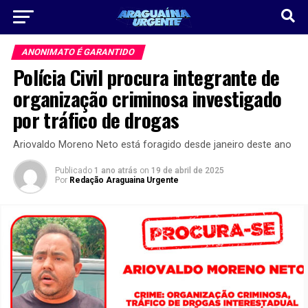
ANONIMATO É GARANTIDO
Polícia Civil procura integrante de
organização criminosa investigado
por tráfico de drogas
Ariovaldo Moreno Neto está foragido desde janeiro deste ano
Publicado
1 ano atrás
on
19 de abril de 2025
Por
Redação Araguaina Urgente