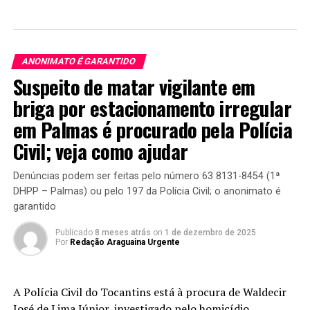
ANONIMATO É GARANTIDO
Suspeito de matar vigilante em
briga por estacionamento irregular
em Palmas é procurado pela Polícia
Civil; veja como ajudar
Denúncias podem ser feitas pelo número 63 8131-8454 (1ª
DHPP – Palmas) ou pelo 197 da Polícia Civil; o anonimato é
garantido
Publicado
8 meses atrás
on
1 de dezembro de 2025
Por
Redação Araguaina Urgente
A Polícia Civil do Tocantins está à procura de Waldecir
José de Lima Júnior, investigado pelo homicídio