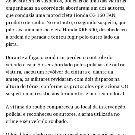
Ao avistarem os suspeitos, policiais de uma das viaturas
empenhadas na ocorrência abordaram um dos autores,
que conduzia uma motocicleta Honda CG 160 FAN,
produto de roubo. No entanto, o segundo suspeito, que
pilotava uma motocicleta Honda XRE 300, desobedeceu
à ordem de parada e tentou fugir pelo outro lado da
pista.
Durante a fuga, o condutor perdeu o controle do
veículo e caiu. Ao ser abordado pelos policiais de outra
viatura, sacou um revólver da cintura e, diante da
ameaça, os militares revidaram com dois disparos na
altura do tórax, conforme os protocolos operacionais. O
suspeito não resistiu aos ferimentos e morreu no local.
A vítima do roubo compareceu ao local da intervenção
policial e reconheceu os autores, a arma utilizada no
crime e seu veículo roubado.
O local foi isolado para os procedimentos periciais, e a