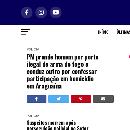
INÍCIO
ÙLTIMAS
POLÍCIA
PM prende homem por porte
ilegal de arma de fogo e
conduz outro por confessar
participação em homicídio
em Araguaína
POLÍCIA
Suspeitos morrem após
perseguição policial no Setor