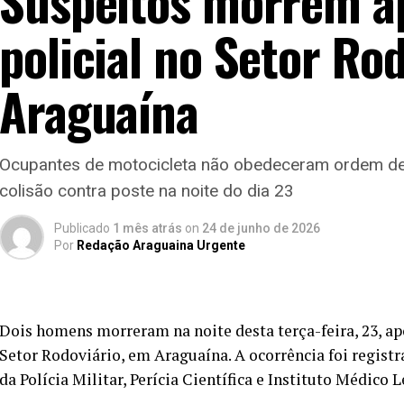
Suspeitos morrem a
policial no Setor Ro
Araguaína
Ocupantes de motocicleta não obedeceram ordem de
colisão contra poste na noite do dia 23
Publicado
1 mês atrás
on
24 de junho de 2026
Por
Redação Araguaina Urgente
Dois homens morreram na noite desta terça-feira, 23, ap
Setor Rodoviário, em Araguaína. A ocorrência foi regist
da Polícia Militar, Perícia Científica e Instituto Médico L