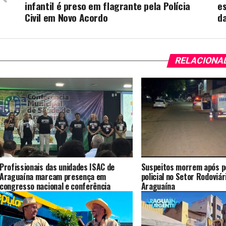
infantil é preso em flagrante pela Polícia
es
Civil em Novo Acordo
d
RELACIONA
Profissionais das unidades ISAC de
Suspeitos morrem após p
Araguaína marcam presença em
policial no Setor Rodoviár
congresso nacional e conferência
Araguaína
municipal, participando de debates para
o fortalecimento do SUS e gestão em
saúde