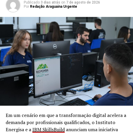
Publicado
3 dias atrás
on
7 de agosto de 2026
Por
Redação Araguaina Urgente
Em um cenário em que a transformação digital acelera a
demanda por profissionais qualificados, o Instituto
Energisa e a
IBM SkillsBuild
anunciam uma iniciativa