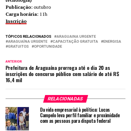
Publicação:
outubro
Carga horária:
11h
Inscrição
TÓPICOS RELACIONADOS
ARAGUAINA URGENTE
ARAGUAÍNA URGENTE
CAPACITAÇÃO GRATUITA
ENERGISA
GRATUITOS
OPORTUNIDADE
ANTERIOR
Prefeitura de Araguaína prorroga até o dia 20 as
inscrições do concurso público com salário de até R$
16,4 mil
RELACIONADAS
Da vida empresarial à política: Lucas
Campelo leva perfil familiar e proximidade
com as pessoas para disputa federal