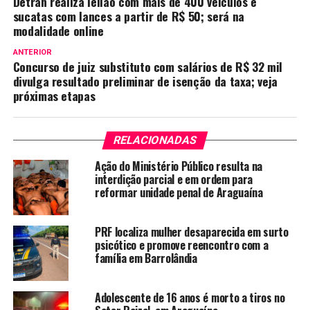
Detran realiza leilão com mais de 400 veículos e
sucatas com lances a partir de R$ 50; será na
modalidade online
ANTERIOR
Concurso de juiz substituto com salários de R$ 32 mil
divulga resultado preliminar de isenção da taxa; veja
próximas etapas
RELACIONADAS
Ação do Ministério Público resulta na
interdição parcial e em ordem para
reformar unidade penal de Araguaína
PRF localiza mulher desaparecida em surto
psicótico e promove reencontro com a
família em Barrolândia
Adolescente de 16 anos é morto a tiros no