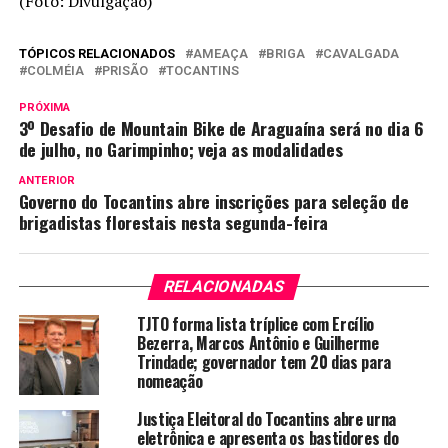
(Foto: Divulgação)
TÓPICOS RELACIONADOS
AMEAÇA
BRIGA
CAVALGADA
COLMÉIA
PRISÃO
TOCANTINS
PRÓXIMA
3º Desafio de Mountain Bike de Araguaína será no dia 6
de julho, no Garimpinho; veja as modalidades
ANTERIOR
Governo do Tocantins abre inscrições para seleção de
brigadistas florestais nesta segunda-feira
RELACIONADAS
TJTO forma lista tríplice com Ercílio
Bezerra, Marcos Antônio e Guilherme
Trindade; governador tem 20 dias para
nomeação
Justiça Eleitoral do Tocantins abre urna
eletrônica e apresenta os bastidores do