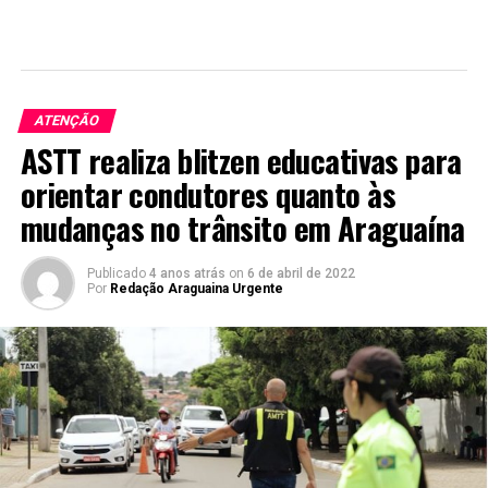
ATENÇÃO
ASTT realiza blitzen educativas para
orientar condutores quanto às
mudanças no trânsito em Araguaína
Publicado
4 anos atrás
on
6 de abril de 2022
Por
Redação Araguaina Urgente