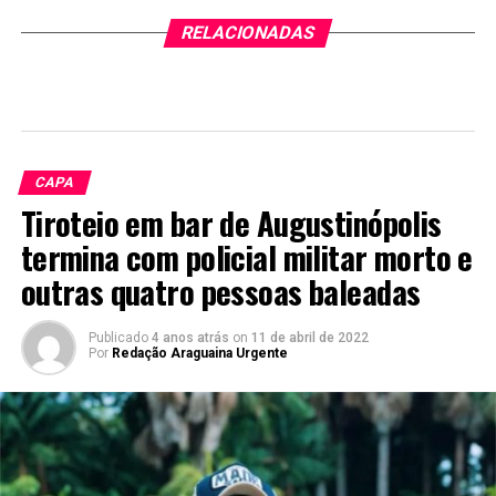
RELACIONADAS
CAPA
Tiroteio em bar de Augustinópolis
termina com policial militar morto e
outras quatro pessoas baleadas
Publicado
4 anos atrás
on
11 de abril de 2022
Por
Redação Araguaina Urgente