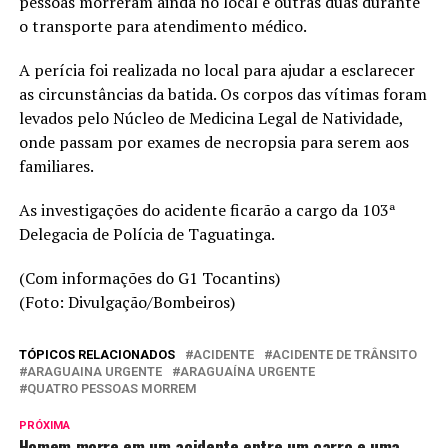
pessoas morreram ainda no local e outras duas durante
o transporte para atendimento médico.
A perícia foi realizada no local para ajudar a esclarecer
as circunstâncias da batida. Os corpos das vítimas foram
levados pelo Núcleo de Medicina Legal de Natividade,
onde passam por exames de necropsia para serem aos
familiares.
As investigações do acidente ficarão a cargo da 103ª
Delegacia de Polícia de Taguatinga.
(Com informações do G1 Tocantins)
(Foto: Divulgação/Bombeiros)
TÓPICOS RELACIONADOS
ACIDENTE
ACIDENTE DE TRÂNSITO
ARAGUAINA URGENTE
ARAGUAÍNA URGENTE
QUATRO PESSOAS MORREM
PRÓXIMA
Homem morre em um acidente entre um carro e uma