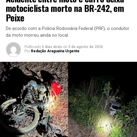
motociclista morto na BR-242, em
Peixe
De acordo com a Polícia Rodoviária Federal (PRF), o condutor
da moto morreu ainda no local.
Publicado
6 dias atrás
on
3 de agosto de 2026
Por
Redação Araguaina Urgente