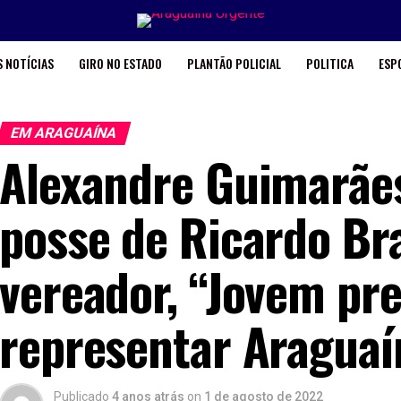
 NOTÍCIAS
GIRO NO ESTADO
PLANTÃO POLICIAL
POLITICA
ESP
EM ARAGUAÍNA
Alexandre Guimarães
posse de Ricardo B
vereador, “Jovem pr
representar Araguaí
Publicado
4 anos atrás
on
1 de agosto de 2022