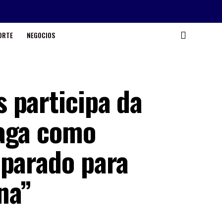
ORTE
NEGOCIOS
 participa da
raga como
eparado para
na”