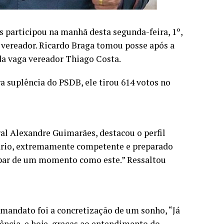
 participou na manhã desta segunda-feira, 1º,
vereador. Ricardo Braga tomou posse após a
r da vaga vereador Thiago Costa.
ra suplência do PSDB, ele tirou 614 votos no
al Alexandre Guimarães, destacou o perfil
ário, extremamente competente e preparado
cipar de um momento como este.” Ressaltou
 mandato foi a concretização de um sonho, “Já
lência, e hoje, graças ao entendimento do