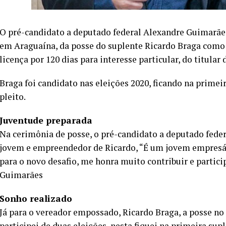
O pré-candidato a deputado federal Alexandre Guimarães
em Araguaína, da posse do suplente Ricardo Braga como 
licença por 120 dias para interesse particular, do titula
Braga foi candidato nas eleições 2020, ficando na primei
pleito.
Juventude preparada
Na cerimônia de posse, o pré-candidato a deputado feder
jovem e empreendedor de Ricardo, “É um jovem empres
para o novo desafio, me honra muito contribuir e parti
Guimarães
Sonho realizado
Já para o vereador empossado, Ricardo Braga, a posse no
participei de duas eleições, nesta fiquei na primeira sup