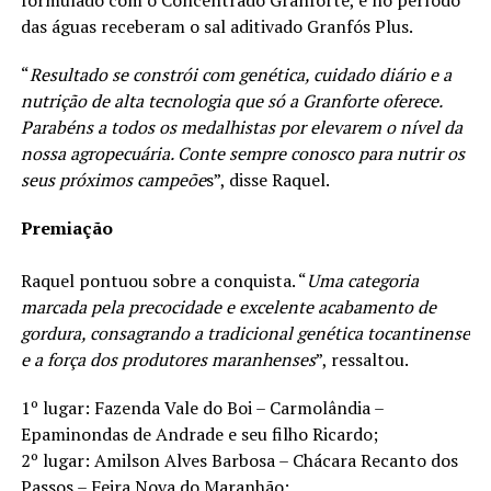
formulado com o Concentrado Granforte, e no período
das águas receberam o sal aditivado Granfós Plus.
“
Resultado se constrói com genética, cuidado diário e a
nutrição de alta tecnologia que só a Granforte oferece.
Parabéns a todos os medalhistas por elevarem o nível da
nossa agropecuária. Conte sempre conosco para nutrir os
seus próximos campeõe
s”, disse Raquel.
Premiação
Raquel pontuou sobre a conquista. “
Uma categoria
marcada pela precocidade e excelente acabamento de
gordura, consagrando a tradicional genética tocantinense
e a força dos produtores maranhenses
”, ressaltou.
1º lugar: Fazenda Vale do Boi – Carmolândia –
Epaminondas de Andrade e seu filho Ricardo;
2º lugar: Amilson Alves Barbosa – Chácara Recanto dos
Passos – Feira Nova do Maranhão;