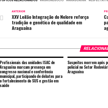
TÓPICOS RELACIONADOS
AGRONEGÓCIO
ARAGUAÍNA
ESPECTATI
ANTERIOR
PR
XXV Leilão Integração do Nelore reforça
C
tradição e genética de qualidade em
pa
Araguaína
a
RELACIONA
Profissionais das unidades ISAC de
Suspeitos morrem após p
Araguaína marcam presença em
policial no Setor Rodoviár
congresso nacional e conferência
Araguaína
municipal, participando de debates para
o fortalecimento do SUS e gestão em
saúde