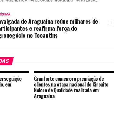
VA
GENÉTICA
PECUÁRIA
SÁBADO
TATERSAL
ÓXIMA
avalgada de Araguaína reúne milhares de
rticipantes e reafirma força do
gronegócio no Tocantins
DAS
erseguição
Granforte comemora premiação de
io, em
clientes na etapa nacional do Circuito
Nelore de Qualidade realizada em
Araguaína