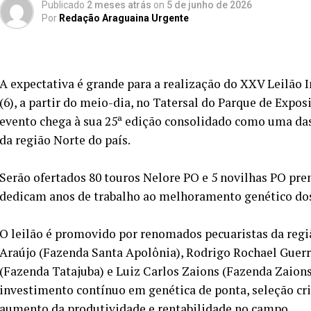
Publicado
2 meses atrás
on
5 de junho de 2026
Por
Redação Araguaina Urgente
A expectativa é grande para a realização do XXV Leilão 
(6), a partir do meio-dia, no Tatersal do Parque de Expo
evento chega à sua 25ª edição consolidado como uma das 
da região Norte do país.
Serão ofertados 80 touros Nelore PO e 5 novilhas PO pre
dedicam anos de trabalho ao melhoramento genético dos
O leilão é promovido por renomados pecuaristas da regi
Araújo (Fazenda Santa Apolônia), Rodrigo Rochael Guerr
(Fazenda Tatajuba) e Luiz Carlos Zaions (Fazenda Zaions
investimento contínuo em genética de ponta, seleção cri
aumento da produtividade e rentabilidade no campo.