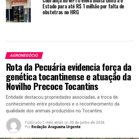
Cobrança do MPTO eleva multa contra o
Estado para até R$ 1 milhão por falta de
obstetras no HRG
AGRONEGÓCIO
Rota da Pecuária evidencia força da
genética tocantinense e atuação da
Novilho Precoce Tocantins
Entidade destacou propriedades associadas, a troca de
conhecimento entre produtores e o reconhecimento da
qualidade dos animais produzidos no Tocantins.
Publicado
1 mês atrás
on
30 de junho de 2026
Por
Redação Araguaina Urgente