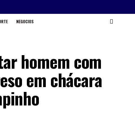
ORTE
NEGOCIOS
atar homem com
preso em chácara
mpinho