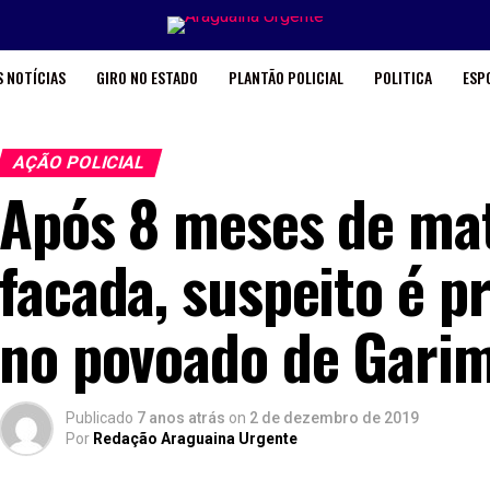
 NOTÍCIAS
GIRO NO ESTADO
PLANTÃO POLICIAL
POLITICA
ESP
AÇÃO POLICIAL
Após 8 meses de m
facada, suspeito é 
no povoado de Gari
Publicado
7 anos atrás
on
2 de dezembro de 2019
Por
Redação Araguaina Urgente