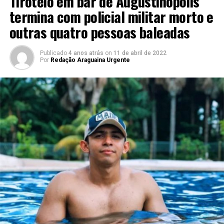
Tiroteio em bar de Augustinópolis
termina com policial militar morto e
outras quatro pessoas baleadas
Publicado
4 anos atrás
on
11 de abril de 2022
Por
Redação Araguaina Urgente