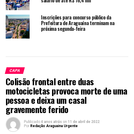
salário de até R$ 16,4 mil
Inscrições para concurso público da
Prefeitura de Araguaína terminam na
próxima segunda-feira
CAPA
Colisão frontal entre duas
motocicletas provoca morte de uma
pessoa e deixa um casal
gravemente ferido
Publicado
4 anos atrás
on
11 de abril de 2022
Por
Redação Araguaina Urgente