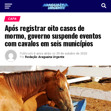
CAPA
Após registrar oito casos de
mormo, governo suspende eventos
com cavalos em seis municípios
Publicado
6 anos atrás
on
29 de outubro de 2020
Por
Redação Araguaina Urgente