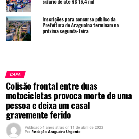
salário de até R$ 16,4 mil
Inscrições para concurso público da
Prefeitura de Araguaína terminam na
próxima segunda-feira
CAPA
Colisão frontal entre duas
motocicletas provoca morte de uma
pessoa e deixa um casal
gravemente ferido
Publicado
4 anos atrás
on
11 de abril de 2022
Por
Redação Araguaina Urgente