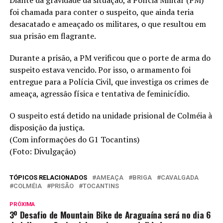
Diante da gravidade da situação, a Polícia Militar (PM)
foi chamada para conter o suspeito, que ainda teria
desacatado e ameaçado os militares, o que resultou em
sua prisão em flagrante.
Durante a prisão, a PM verificou que o porte de arma do
suspeito estava vencido. Por isso, o armamento foi
entregue para a Polícia Civil, que investiga os crimes de
ameaça, agressão física e tentativa de feminicídio.
O suspeito está detido na unidade prisional de Colméia à
disposição da justiça.
(Com informações do G1 Tocantins)
(Foto: Divulgação)
TÓPICOS RELACIONADOS
AMEAÇA
BRIGA
CAVALGADA
COLMÉIA
PRISÃO
TOCANTINS
PRÓXIMA
3º Desafio de Mountain Bike de Araguaína será no dia 6