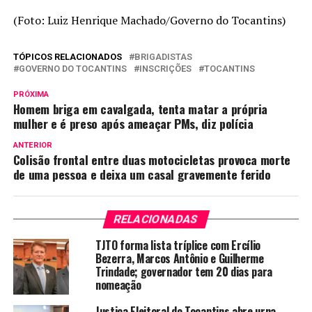
(Foto: Luiz Henrique Machado/Governo do Tocantins)
TÓPICOS RELACIONADOS
BRIGADISTAS
GOVERNO DO TOCANTINS
INSCRIÇÕES
TOCANTINS
PRÓXIMA
Homem briga em cavalgada, tenta matar a própria
mulher e é preso após ameaçar PMs, diz polícia
ANTERIOR
Colisão frontal entre duas motocicletas provoca morte
de uma pessoa e deixa um casal gravemente ferido
RELACIONADAS
TJTO forma lista tríplice com Ercílio
Bezerra, Marcos Antônio e Guilherme
Trindade; governador tem 20 dias para
nomeação
Justiça Eleitoral do Tocantins abre urna