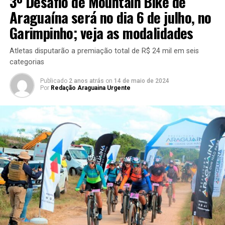
3º Desafio de Mountain Bike de
Araguaína será no dia 6 de julho, no
Garimpinho; veja as modalidades
Atletas disputarão a premiação total de R$ 24 mil em seis
categorias
Publicado
2 anos atrás
on
14 de maio de 2024
Por
Redação Araguaina Urgente