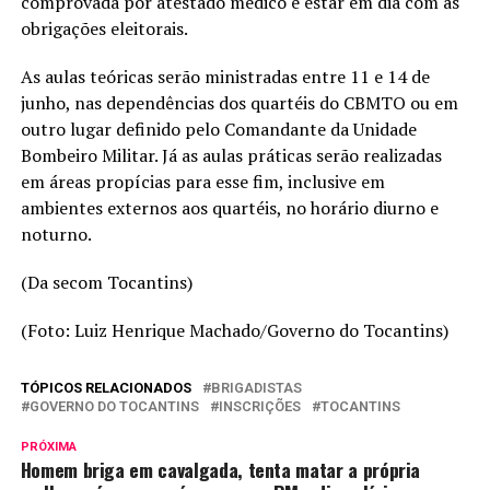
comprovada por atestado médico e estar em dia com as
obrigações eleitorais.
As aulas teóricas serão ministradas entre 11 e 14 de
junho, nas dependências dos quartéis do CBMTO ou em
outro lugar definido pelo Comandante da Unidade
Bombeiro Militar. Já as aulas práticas serão realizadas
em áreas propícias para esse fim, inclusive em
ambientes externos aos quartéis, no horário diurno e
noturno.
(Da secom Tocantins)
(Foto: Luiz Henrique Machado/Governo do Tocantins)
TÓPICOS RELACIONADOS
BRIGADISTAS
GOVERNO DO TOCANTINS
INSCRIÇÕES
TOCANTINS
PRÓXIMA
Homem briga em cavalgada, tenta matar a própria