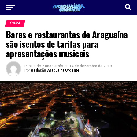
CAPA
Bares e restaurantes de Araguaína
são isentos de tarifas para
apresentações musicais
Publicado
7 anos atrás
on
14 de dezembro de 2019
Por
Redação Araguaina Urgente