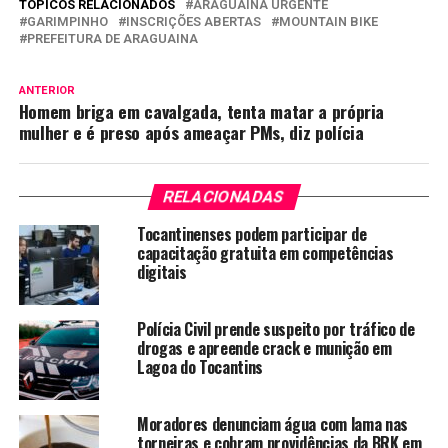
TÓPICOS RELACIONADOS
ARAGUAÍNA URGENTE
GARIMPINHO
INSCRIÇÕES ABERTAS
MOUNTAIN BIKE
PREFEITURA DE ARAGUAINA
ANTERIOR
Homem briga em cavalgada, tenta matar a própria
mulher e é preso após ameaçar PMs, diz polícia
RELACIONADAS
Tocantinenses podem participar de
capacitação gratuita em competências
digitais
Polícia Civil prende suspeito por tráfico de
drogas e apreende crack e munição em
Lagoa do Tocantins
Moradores denunciam água com lama nas
torneiras e cobram providências da BRK em