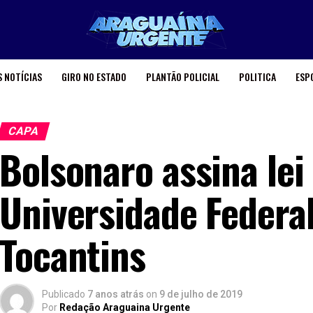
 NOTÍCIAS
GIRO NO ESTADO
PLANTÃO POLICIAL
POLITICA
ESP
CAPA
Bolsonaro assina lei
Universidade Federal
Tocantins
Publicado
7 anos atrás
on
9 de julho de 2019
Por
Redação Araguaina Urgente