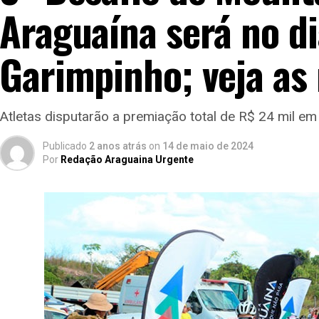
Araguaína será no di
Garimpinho; veja as
Atletas disputarão a premiação total de R$ 24 mil em
Publicado
2 anos atrás
on
14 de maio de 2024
Por
Redação Araguaina Urgente