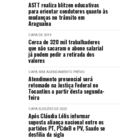
ASTT realiza blitzen educativas
para orientar condutores quanto às
mudanças no trânsito em
Araguaína
CAPA
DE 2019
Cerca de 320 mil trabalhadores
que não sacaram o abono salarial
já podem pedir a retirada dos
valores
CAPA
SEM AGENDAMENTO PRÉVIO
Atendimento presencial será
retomado na Justiça Federal no
Tocantins a partir desta segunda-
feira
CAPA
ELEIÇÕES DE 2022
Após Cláudia Lélis informar
suposta aliança nacional entre os
partidos PT, PCdoB e PV, Saado se
desfilia da sigla