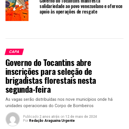
Governo do Tocantins manifesta
solidariedade ao povo venezuelano e oferece
apoio às operações de resgate
CAPA
Governo do Tocantins abre
inscrições para seleção de
brigadistas florestais nesta
segunda-feira
As vagas serão distribuídas nos nove municípios onde há
unidades operacionais do Corpo de Bombeiros
Publicado
2 anos atrás
on
12 de maio de 2024
Por
Redação Araguaina Urgente