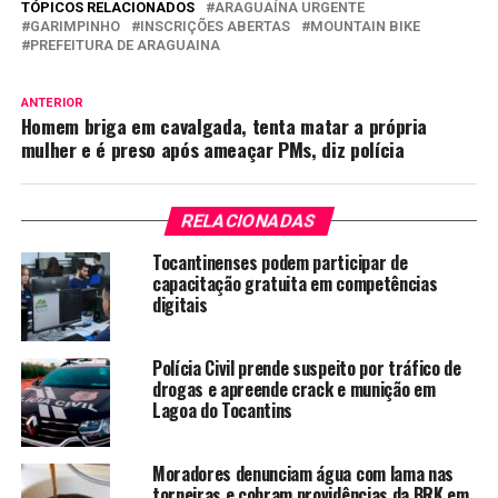
TÓPICOS RELACIONADOS
ARAGUAÍNA URGENTE
GARIMPINHO
INSCRIÇÕES ABERTAS
MOUNTAIN BIKE
PREFEITURA DE ARAGUAINA
ANTERIOR
Homem briga em cavalgada, tenta matar a própria
mulher e é preso após ameaçar PMs, diz polícia
RELACIONADAS
Tocantinenses podem participar de
capacitação gratuita em competências
digitais
Polícia Civil prende suspeito por tráfico de
drogas e apreende crack e munição em
Lagoa do Tocantins
Moradores denunciam água com lama nas
torneiras e cobram providências da BRK em