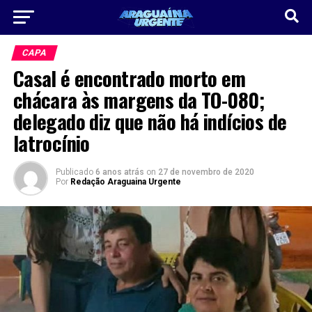
CAPA
Casal é encontrado morto em
chácara às margens da TO-080;
delegado diz que não há indícios de
latrocínio
Publicado
6 anos atrás
on
27 de novembro de 2020
Por
Redação Araguaina Urgente