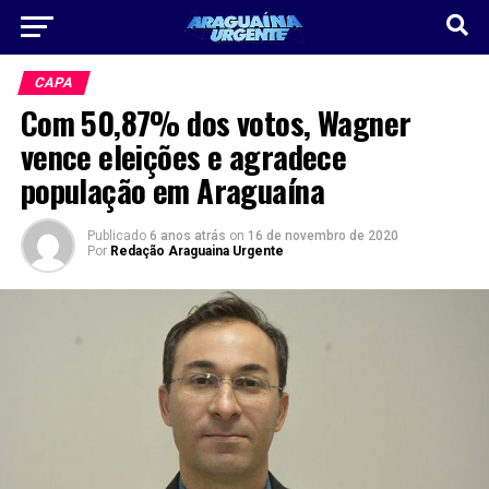
CAPA
Com 50,87% dos votos, Wagner
vence eleições e agradece
população em Araguaína
Publicado
6 anos atrás
on
16 de novembro de 2020
Por
Redação Araguaina Urgente