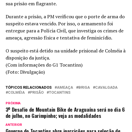
sua prisão em flagrante.
Durante a prisão, a PM verificou que o porte de arma do
suspeito estava vencido. Por isso, o armamento foi
entregue para a Polícia Civil, que investiga os crimes de
ameaça, agressão física e tentativa de feminicídio.
O suspeito está detido na unidade prisional de Colméia à
disposição da justiça.
(Com informações do G1 Tocantins)
(Foto: Divulgação)
TÓPICOS RELACIONADOS
AMEAÇA
BRIGA
CAVALGADA
COLMÉIA
PRISÃO
TOCANTINS
PRÓXIMA
3º Desafio de Mountain Bike de Araguaína será no dia 6
de julho, no Garimpinho; veja as modalidades
ANTERIOR
Governo do Tocantins abre inscrições para seleção de