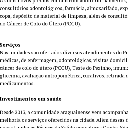
Os dois novos prédios contam com auditório, banheiros, 
consultórios odontológicos, farmácia, almoxarifado, exp
copa, depósito de material de limpeza, além de consult
do Câncer de Colo do Útero (PCCU).
Serviços
Nas unidades são ofertados diversos atendimentos do P
médicas, de enfermagem, odontológicas, visitas domicili
câncer de colo do útero (PCCU), Teste do Pezinho, imuniza
glicemia, avaliação antropométrica, curativos, retirada
medicamentos.
Investimentos em saúde
Desde 2013, a comunidade araguainense vem acompanha
melhoria os serviços oferecidos na cidade. Além dessas d
novas Unidades Básicas de Saúde nos setores Cimba, São