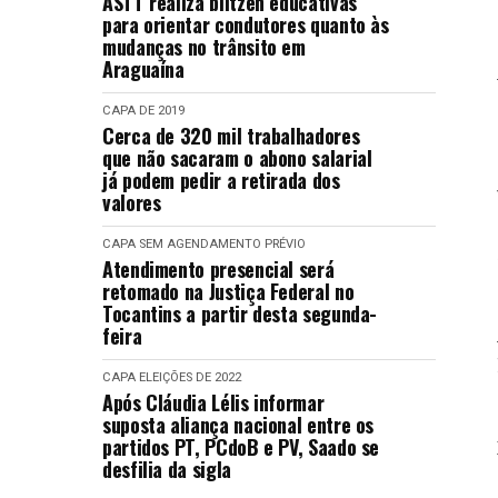
ASTT realiza blitzen educativas
para orientar condutores quanto às
mudanças no trânsito em
Araguaína
CAPA
DE 2019
Cerca de 320 mil trabalhadores
que não sacaram o abono salarial
já podem pedir a retirada dos
valores
CAPA
SEM AGENDAMENTO PRÉVIO
Atendimento presencial será
retomado na Justiça Federal no
Tocantins a partir desta segunda-
feira
CAPA
ELEIÇÕES DE 2022
Após Cláudia Lélis informar
suposta aliança nacional entre os
partidos PT, PCdoB e PV, Saado se
desfilia da sigla