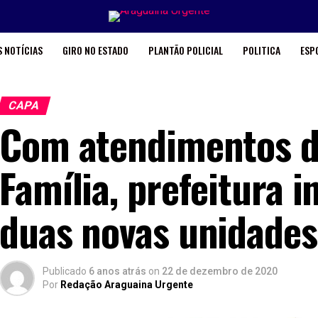
 NOTÍCIAS
GIRO NO ESTADO
PLANTÃO POLICIAL
POLITICA
ESP
CAPA
Com atendimentos d
Família, prefeitura 
duas novas unidades
Publicado
6 anos atrás
on
22 de dezembro de 2020
Por
Redação Araguaina Urgente