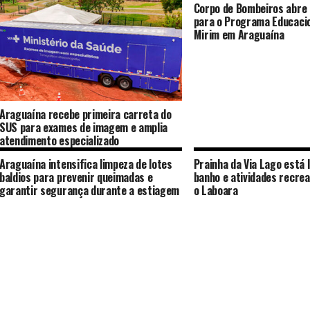
Corpo de Bombeiros abre 
para o Programa Educaci
Mirim em Araguaína
Araguaína recebe primeira carreta do
SUS para exames de imagem e amplia
atendimento especializado
Araguaína intensifica limpeza de lotes
Prainha da Via Lago está 
baldios para prevenir queimadas e
banho e atividades recrea
garantir segurança durante a estiagem
o Laboara