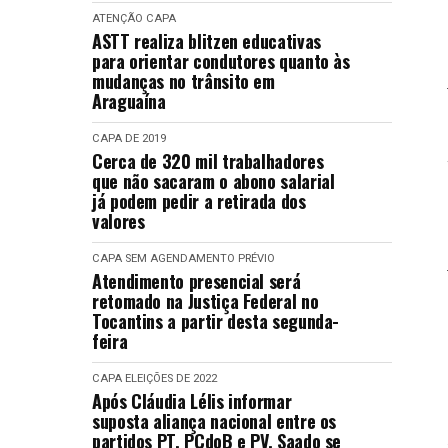
ATENÇÃO
CAPA
ASTT realiza blitzen educativas
para orientar condutores quanto às
mudanças no trânsito em
Araguaína
CAPA
DE 2019
Cerca de 320 mil trabalhadores
que não sacaram o abono salarial
já podem pedir a retirada dos
valores
CAPA
SEM AGENDAMENTO PRÉVIO
Atendimento presencial será
retomado na Justiça Federal no
Tocantins a partir desta segunda-
feira
CAPA
ELEIÇÕES DE 2022
Após Cláudia Lélis informar
suposta aliança nacional entre os
partidos PT, PCdoB e PV, Saado se