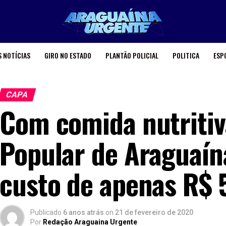
 NOTÍCIAS
GIRO NO ESTADO
PLANTÃO POLICIAL
POLITICA
ESP
CAPA
Com comida nutritiv
Popular de Araguaín
custo de apenas R$ 5
Publicado
6 anos atrás
on
21 de fevereiro de 2020
Por
Redação Araguaina Urgente