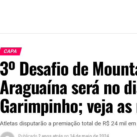
CAPA
3º Desafio de Mount
Araguaína será no di
Garimpinho; veja as
Atletas disputarão a premiação total de R$ 24 mil em
Publicado
2 anos atrás
on
14 de maio de 2024