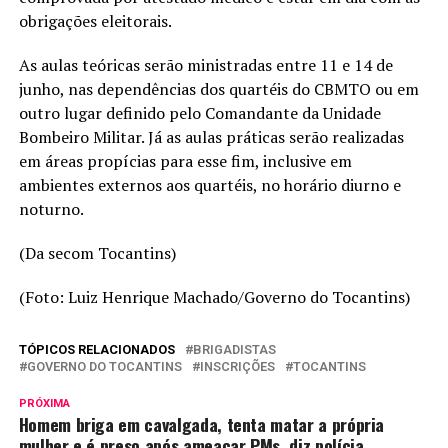
obrigações eleitorais.
As aulas teóricas serão ministradas entre 11 e 14 de
junho, nas dependências dos quartéis do CBMTO ou em
outro lugar definido pelo Comandante da Unidade
Bombeiro Militar. Já as aulas práticas serão realizadas
em áreas propícias para esse fim, inclusive em
ambientes externos aos quartéis, no horário diurno e
noturno.
(Da secom Tocantins)
(Foto: Luiz Henrique Machado/Governo do Tocantins)
TÓPICOS RELACIONADOS
BRIGADISTAS
GOVERNO DO TOCANTINS
INSCRIÇÕES
TOCANTINS
PRÓXIMA
Homem briga em cavalgada, tenta matar a própria
mulher e é preso após ameaçar PMs, diz polícia