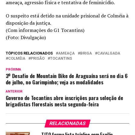
ameaça, agressão física e tentativa de feminicídio.
O suspeito está detido na unidade prisional de Colméia à
disposição da justiça.
(Com informações do G1 Tocantins)
(Foto: Divulgação)
TÓPICOS RELACIONADOS
AMEAÇA
BRIGA
CAVALGADA
COLMÉIA
PRISÃO
TOCANTINS
PRÓXIMA
3º Desafio de Mountain Bike de Araguaína será no dia 6
de julho, no Garimpinho; veja as modalidades
ANTERIOR
Governo do Tocantins abre inscrições para seleção de
brigadistas florestais nesta segunda-feira
RELACIONADAS
TJTO forma lista tríplice com Ercílio