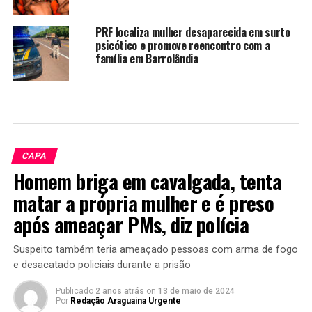
PRF localiza mulher desaparecida em surto
psicótico e promove reencontro com a
família em Barrolândia
CAPA
Homem briga em cavalgada, tenta
matar a própria mulher e é preso
após ameaçar PMs, diz polícia
Suspeito também teria ameaçado pessoas com arma de fogo
e desacatado policiais durante a prisão
Publicado
2 anos atrás
on
13 de maio de 2024
Por
Redação Araguaina Urgente