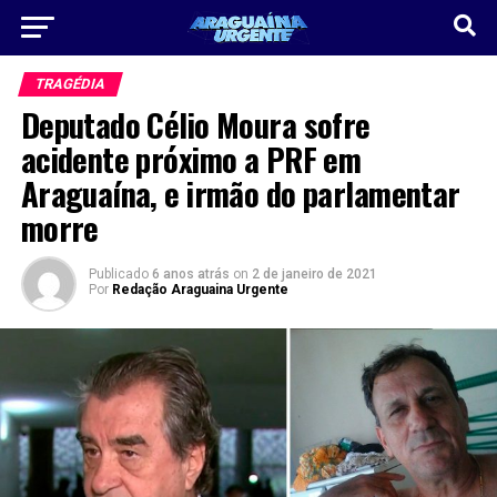
TRAGÉDIA
Deputado Célio Moura sofre
acidente próximo a PRF em
Araguaína, e irmão do parlamentar
morre
Publicado
6 anos atrás
on
2 de janeiro de 2021
Por
Redação Araguaina Urgente