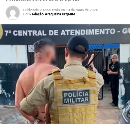
Publicado
2 anos atrás
on
13 de maio de 2024
Por
Redação Araguaina Urgente