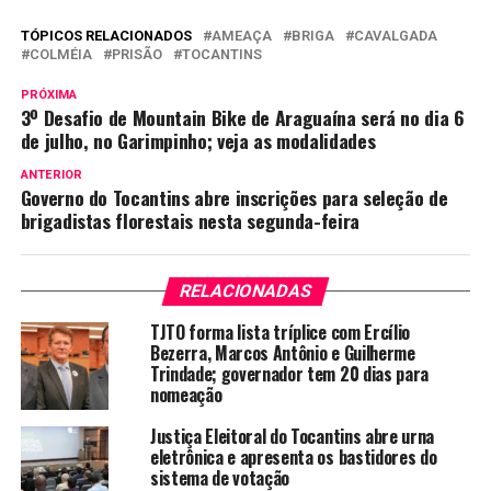
TÓPICOS RELACIONADOS
AMEAÇA
BRIGA
CAVALGADA
COLMÉIA
PRISÃO
TOCANTINS
PRÓXIMA
3º Desafio de Mountain Bike de Araguaína será no dia 6
de julho, no Garimpinho; veja as modalidades
ANTERIOR
Governo do Tocantins abre inscrições para seleção de
brigadistas florestais nesta segunda-feira
RELACIONADAS
TJTO forma lista tríplice com Ercílio
Bezerra, Marcos Antônio e Guilherme
Trindade; governador tem 20 dias para
nomeação
Justiça Eleitoral do Tocantins abre urna
eletrônica e apresenta os bastidores do
sistema de votação