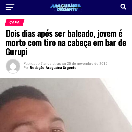
CAPA
Dois dias após ser baleado, jovem é
morto com tiro na cabeça em bar de
Gurupi
Publicado
7 anos atrás
on
25 de novembro de 2019
Por
Redação Araguaina Urgente