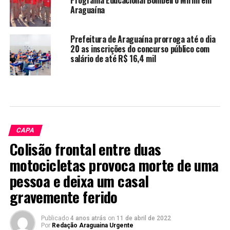
Programa Educacional Bombeiro Mirim em
Araguaína
Prefeitura de Araguaína prorroga até o dia
20 as inscrições do concurso público com
salário de até R$ 16,4 mil
CAPA
Colisão frontal entre duas
motocicletas provoca morte de uma
pessoa e deixa um casal
gravemente ferido
Publicado
4 anos atrás
on
11 de abril de 2022
Por
Redação Araguaina Urgente