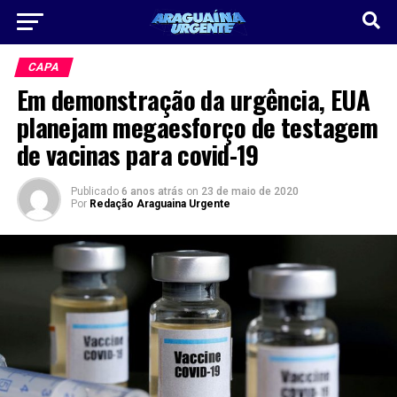
CAPA
Em demonstração da urgência, EUA
planejam megaesforço de testagem
de vacinas para covid-19
Publicado
6 anos atrás
on
23 de maio de 2020
Por
Redação Araguaina Urgente