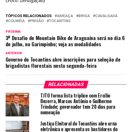
(Foto: Divulgação)
TÓPICOS RELACIONADOS
AMEAÇA
BRIGA
CAVALGADA
COLMÉIA
PRISÃO
TOCANTINS
PRÓXIMA
3º Desafio de Mountain Bike de Araguaína será no dia 6
de julho, no Garimpinho; veja as modalidades
ANTERIOR
Governo do Tocantins abre inscrições para seleção de
brigadistas florestais nesta segunda-feira
RELACIONADAS
TJTO forma lista tríplice com Ercílio
Bezerra, Marcos Antônio e Guilherme
Trindade; governador tem 20 dias para
nomeação
Justiça Eleitoral do Tocantins abre urna
eletrônica e apresenta os bastidores do