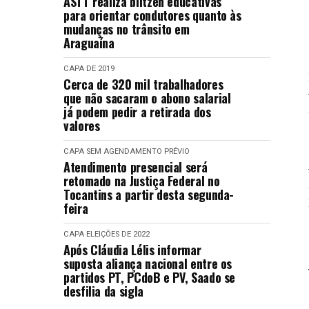
ASTT realiza blitzen educativas
para orientar condutores quanto às
mudanças no trânsito em
Araguaína
CAPA
DE 2019
Cerca de 320 mil trabalhadores
que não sacaram o abono salarial
já podem pedir a retirada dos
valores
CAPA
SEM AGENDAMENTO PRÉVIO
Atendimento presencial será
retomado na Justiça Federal no
Tocantins a partir desta segunda-
feira
CAPA
ELEIÇÕES DE 2022
Após Cláudia Lélis informar
suposta aliança nacional entre os
partidos PT, PCdoB e PV, Saado se
desfilia da sigla