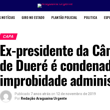
 NOTÍCIAS
GIRO NO ESTADO
PLANTÃO POLICIAL
POLITICA
ESP
CAPA
Ex-presidente da Câ
de Dueré é condena
improbidade adminis
Publicado
7 anos atrás
on
12 de novembro de 2019
Por
Redação Araguaina Urgente