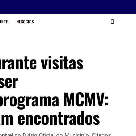
ORTE
NEGOCIOS
rante visitas
ser
o programa MCMV:
ram encontrados
ível no Diário Oficial do Município. Citados