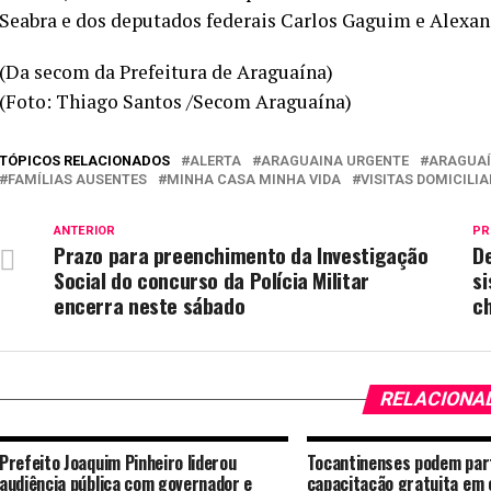
Seabra e dos deputados federais Carlos Gaguim e Alexa
(Da secom da Prefeitura de Araguaína)
(Foto: Thiago Santos /Secom Araguaína)
TÓPICOS RELACIONADOS
ALERTA
ARAGUAINA URGENTE
ARAGUAÍ
FAMÍLIAS AUSENTES
MINHA CASA MINHA VIDA
VISITAS DOMICILIA
ANTERIOR
PR
Prazo para preenchimento da Investigação
De
Social do concurso da Polícia Militar
si
encerra neste sábado
ch
RELACIONA
Prefeito Joaquim Pinheiro liderou
Tocantinenses podem part
audiência pública com governador e
capacitação gratuita em