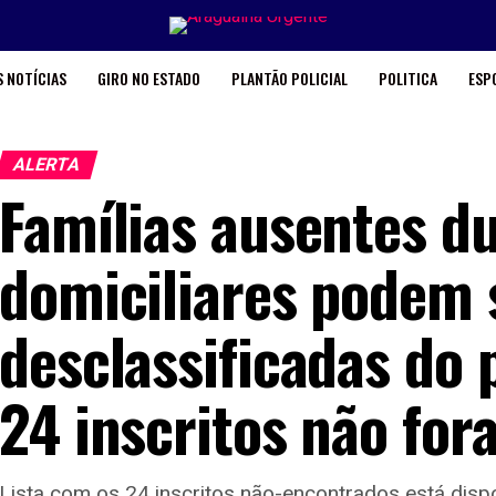
 NOTÍCIAS
GIRO NO ESTADO
PLANTÃO POLICIAL
POLITICA
ESP
ALERTA
Famílias ausentes du
domiciliares podem 
desclassificadas d
24 inscritos não fo
Lista com os 24 inscritos não-encontrados está dispon