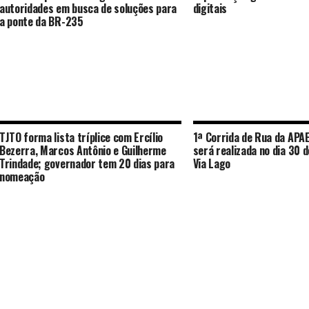
autoridades em busca de soluções para
digitais
a ponte da BR-235
TJTO forma lista tríplice com Ercílio
1ª Corrida de Rua da APA
Bezerra, Marcos Antônio e Guilherme
será realizada no dia 30 
Trindade; governador tem 20 dias para
Via Lago
nomeação