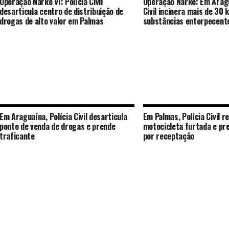
Operação Narke VI: Polícia Civil
Operação Narke: Em Aragu
desarticula centro de distribuição de
Civil incinera mais de 30 
drogas de alto valor em Palmas
substâncias entorpecent
Em Araguaína, Polícia Civil desarticula
Em Palmas, Polícia Civil r
ponto de venda de drogas e prende
motocicleta furtada e pr
traficante
por receptação