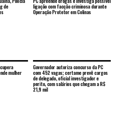
aína, Polícia
PC apreende drogas e investiga possível
kg de
ligação com facção criminosa durante
es
Operação Protetor em Colinas
ecupera
Governador autoriza concurso da PC
ende mulher
com 452 vagas; certame prevê cargos
de delegado, oficial investigador e
perito, com salários que chegam a R$
21,9 mil