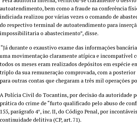
“Pela auditoria interna, verificou-se claramente o desvi
autoatendimento, bem como a fraude na conferência físi
indiciada realizou por várias vezes o comando de abaste
do respectivo terminal de autoatendimento para inserçã
impossibilitaria o abastecimento”, disse.
“Já durante o exaustivo exame das informações bancárias da
uma movimentação claramente atípica e incompatível c
todos os meses eram realizados depósitos em espécie e
triplo da sua remuneração comprovada, com a posterior
para outras contas que chegaram a três mil operações por
A Polícia Civil do Tocantins, por decisão da autoridade 
prática do crime de “furto qualificado pelo abuso de conf
155, parágrafo 4°, inc. II, do Código Penal, por incontáve
continuidade delitiva (CP, art. 71).