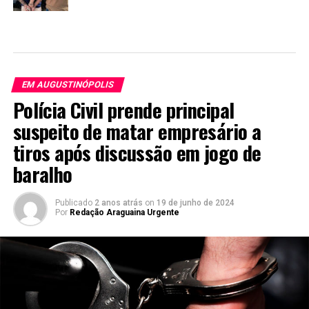
EM AUGUSTINÓPOLIS
Polícia Civil prende principal
suspeito de matar empresário a
tiros após discussão em jogo de
baralho
Publicado
2 anos atrás
on
19 de junho de 2024
Por
Redação Araguaina Urgente