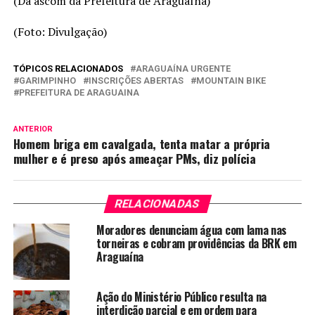
(Da ascom da Prefeitura de Araguaína)
(Foto: Divulgação)
TÓPICOS RELACIONADOS
ARAGUAÍNA URGENTE
GARIMPINHO
INSCRIÇÕES ABERTAS
MOUNTAIN BIKE
PREFEITURA DE ARAGUAINA
ANTERIOR
Homem briga em cavalgada, tenta matar a própria
mulher e é preso após ameaçar PMs, diz polícia
RELACIONADAS
Moradores denunciam água com lama nas
torneiras e cobram providências da BRK em
Araguaína
Ação do Ministério Público resulta na
interdição parcial e em ordem para