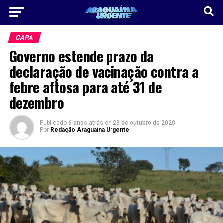
CAPA
Governo estende prazo da
declaração de vacinação contra a
febre aftosa para até 31 de
dezembro
Publicado
6 anos atrás
on
23 de outubro de 2020
Por
Redação Araguaina Urgente