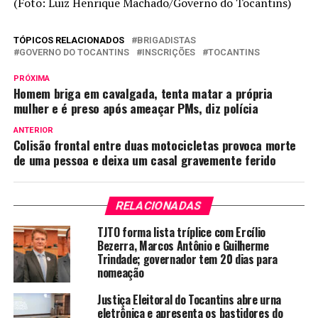
(Foto: Luiz Henrique Machado/Governo do Tocantins)
TÓPICOS RELACIONADOS
BRIGADISTAS
GOVERNO DO TOCANTINS
INSCRIÇÕES
TOCANTINS
PRÓXIMA
Homem briga em cavalgada, tenta matar a própria
mulher e é preso após ameaçar PMs, diz polícia
ANTERIOR
Colisão frontal entre duas motocicletas provoca morte
de uma pessoa e deixa um casal gravemente ferido
RELACIONADAS
TJTO forma lista tríplice com Ercílio
Bezerra, Marcos Antônio e Guilherme
Trindade; governador tem 20 dias para
nomeação
Justiça Eleitoral do Tocantins abre urna
eletrônica e apresenta os bastidores do