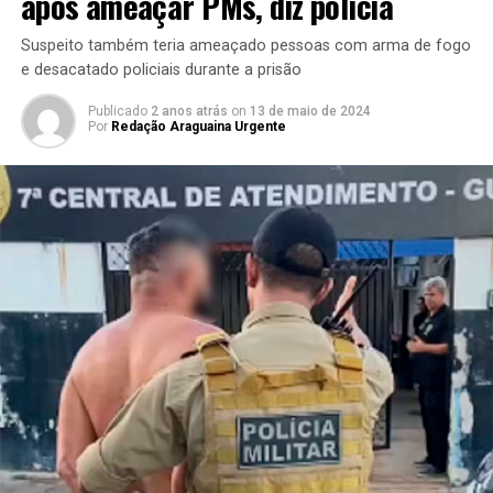
após ameaçar PMs, diz polícia
Suspeito também teria ameaçado pessoas com arma de fogo
e desacatado policiais durante a prisão
Publicado
2 anos atrás
on
13 de maio de 2024
Por
Redação Araguaina Urgente