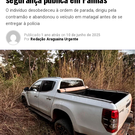
O indivíduo desobedeceu à ordem de parada, dirigiu pela
contramão e abandonou o veículo em matagal antes de se
entregar à polícia
Publicado
1 ano atrás
on
10 de junho de 2025
Por
Redação Araguaina Urgente