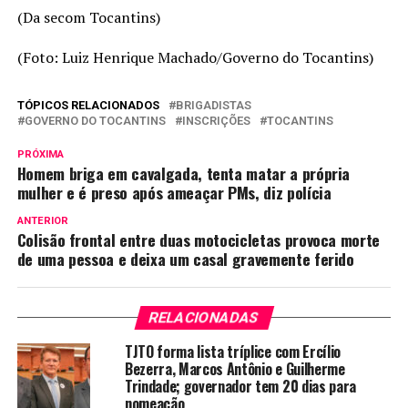
(Da secom Tocantins)
(Foto: Luiz Henrique Machado/Governo do Tocantins)
TÓPICOS RELACIONADOS
BRIGADISTAS
GOVERNO DO TOCANTINS
INSCRIÇÕES
TOCANTINS
PRÓXIMA
Homem briga em cavalgada, tenta matar a própria
mulher e é preso após ameaçar PMs, diz polícia
ANTERIOR
Colisão frontal entre duas motocicletas provoca morte
de uma pessoa e deixa um casal gravemente ferido
RELACIONADAS
TJTO forma lista tríplice com Ercílio
Bezerra, Marcos Antônio e Guilherme
Trindade; governador tem 20 dias para
nomeação