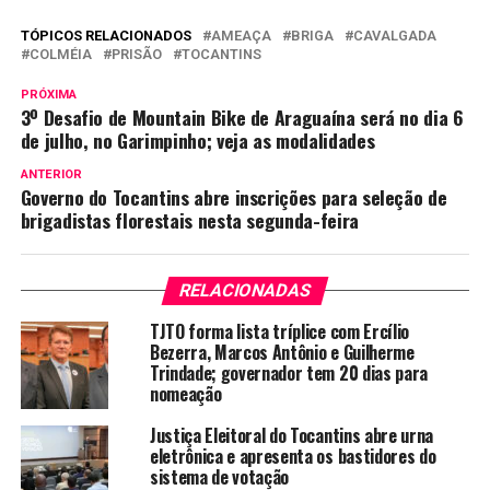
TÓPICOS RELACIONADOS
AMEAÇA
BRIGA
CAVALGADA
COLMÉIA
PRISÃO
TOCANTINS
PRÓXIMA
3º Desafio de Mountain Bike de Araguaína será no dia 6
de julho, no Garimpinho; veja as modalidades
ANTERIOR
Governo do Tocantins abre inscrições para seleção de
brigadistas florestais nesta segunda-feira
RELACIONADAS
TJTO forma lista tríplice com Ercílio
Bezerra, Marcos Antônio e Guilherme
Trindade; governador tem 20 dias para
nomeação
Justiça Eleitoral do Tocantins abre urna
eletrônica e apresenta os bastidores do
sistema de votação