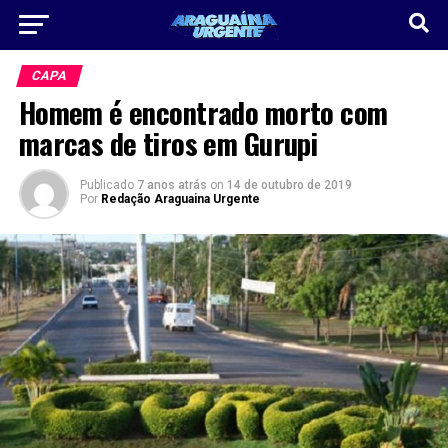
CAPA
Homem é encontrado morto com
marcas de tiros em Gurupi
Publicado
7 anos atrás
on
14 de outubro de 2019
Por
Redação Araguaina Urgente