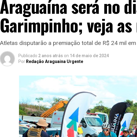
Araguaína será no di
Garimpinho; veja as
Atletas disputarão a premiação total de R$ 24 mil em
Publicado
2 anos atrás
on
14 de maio de 2024
Por
Redação Araguaina Urgente