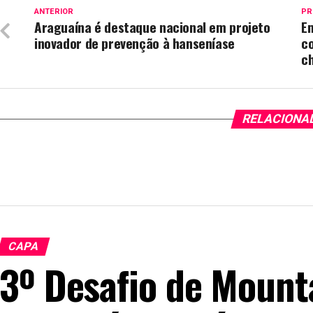
ANTERIOR
PR
Araguaína é destaque nacional em projeto
E
inovador de prevenção à hanseníase
c
c
RELACIONA
CAPA
3º Desafio de Mount