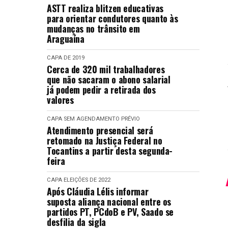
ASTT realiza blitzen educativas
para orientar condutores quanto às
mudanças no trânsito em
Araguaína
CAPA
DE 2019
Cerca de 320 mil trabalhadores
que não sacaram o abono salarial
já podem pedir a retirada dos
valores
CAPA
SEM AGENDAMENTO PRÉVIO
Atendimento presencial será
retomado na Justiça Federal no
Tocantins a partir desta segunda-
feira
CAPA
ELEIÇÕES DE 2022
Após Cláudia Lélis informar
suposta aliança nacional entre os
partidos PT, PCdoB e PV, Saado se
desfilia da sigla