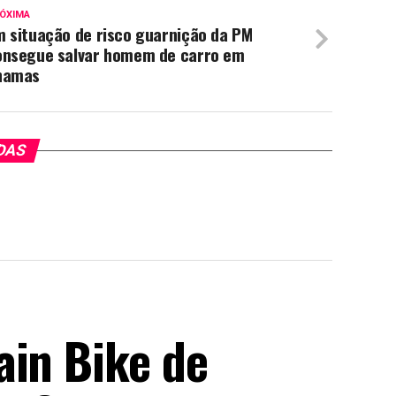
ÓXIMA
m situação de risco guarnição da PM
onsegue salvar homem de carro em
hamas
DAS
ain Bike de