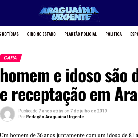
 NOTÍCIAS
GIRO NO ESTADO
PLANTÃO POLICIAL
POLITICA
ESP
CAPA
homem e idoso são d
e receptação em Ar
Publicado
7 anos atrás
on
7 de julho de 2019
Por
Redação Araguaina Urgente
Um homem de 36 anos juntamente com um idoso de 81 ano